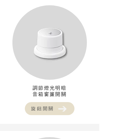
調節燈光明暗
​音箱窗簾開關
旋鈕開關