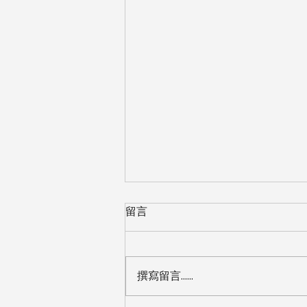
沒有中性線也能裝智慧開關？
留言
台灣老屋完整解法（EVVR 實
測）
想把家裡傳統開關換成智慧開關，
找了師傅來看，卻被一句「你家沒
撰寫留言......
有中性線，裝不了」打回票——這
是台灣老屋屋主最常碰到的狀況。