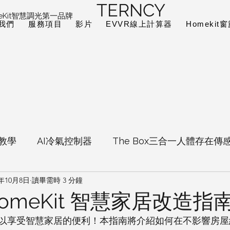
TERNCY
eKit智慧調光第一品牌
我們
服務項目
影片
EVVR線上計算器
Homeki
定教學
AI冷氣控制器
The Box三合一人體存在傳
4年10月8日
讀畢需時 3 分鐘
omekit智慧窗簾
Sensibo Air常見問題專區
omeKit 智慧家居改造指
以享受智慧家居的便利！本指南將介紹如何在不影響房屋
istant