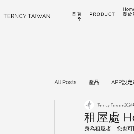
Hom
首頁
關於
PRODUCT
TERNCY TAIWAN
All Posts
產品
APP設
Terncy Taiwan
202
EVVR Homekit魔塊
H
租屋處 H
身為租屋者，您也可
Android專區
Home Ass