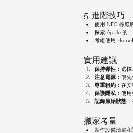
5. 進階技巧
使用 NFC 標
探索 Apple
考慮使用 HomeBr
實用建議
保持彈性
：選擇
注意電源
：優先
尊重租約
：在安
保護隱私
：使用強
記錄原始狀態
：
搬家考量
製作設備清單和