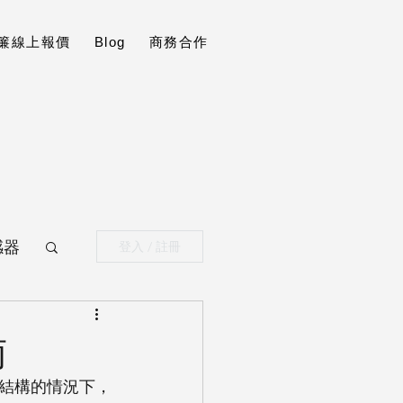
t窗簾線上報價
Blog
商務合作
感器
登入 / 註冊
南
結構的情況下，