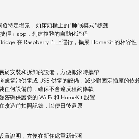
籤觸發特定場景，如床頭櫃上的"睡眠模式"標籤
 的「捷徑」app，創建複雜的自動化流程
idge 在 Raspberry Pi 上運行，擴展 HomeKit 的相容性
易於安裝和拆卸的設備，方便搬家時攜帶
考慮電池供電或 USB 供電的設備，減少對固定插座的依
裝任何設備前，確保不會違反租約條款
密碼保護您的 Wi-Fi 和 HomeKit 設置
在改造前拍照記錄，以便日後還原
設置說明，方便在新住處重新部署