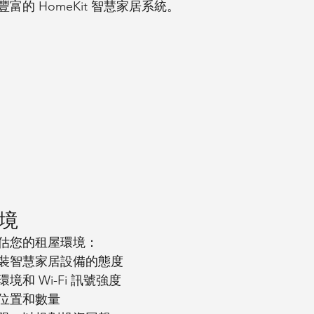
的 HomeKit 智慧家居系統。
小燕 小燕科技 Terncytaiwan 台灣小燕科技 HomeKit智慧宅 智慧
宅 Googlehome 青鸞 青鸞牆壁開關 白鷺 白鷺牆壁開關 知更牆
壁開關 odin智能門鎖 藍芽 zigbee 無線控制 智能牆壁開關
智能
開關
智能窗簾
智能門鎖
HomeKit智慧宅 aqara 綠米 vizo 34線上
賞屋 築睿科技 水電爸爸 宅水電 裝潢 smarthome 美規 86盒
環境
估您的租屋環境：
裝智慧家居設備的態度
和 Wi-Fi 訊號強度
位置和數量