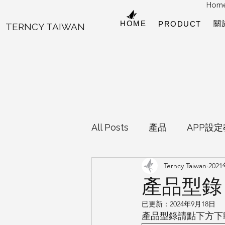
Hom
HOME
關
PRODUCT
TERNCY TAIWAN
All Posts
產品
APP設
Terncy Taiwan
202
EVVR Homekit魔塊
H
產品型錄
已更新：
2024年9月18日
Android專區
Home Ass
產品型錄請點下方下