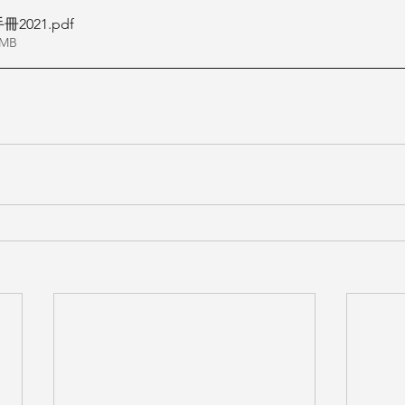
2021
.pdf
3MB
小燕 小燕科技 Terncytaiwan 台灣小燕科技 HomeKit智慧宅 智慧
宅 Googlehome 青鸞 青鸞牆壁開關 白鷺 白鷺牆壁開關 知更牆
壁開關 odin智能門鎖 藍芽 zigbee 無線控制 智能牆壁開關
智能
開關
智能窗簾
智能門鎖
HomeKit智慧宅 aqara 綠米 vizo 34線上
賞屋 築睿科技 水電爸爸 宅水電 裝潢 smarthome 美規 86盒