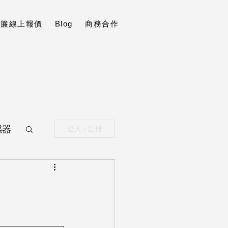
t窗簾線上報價
Blog
商務合作
感器
登入 / 註冊