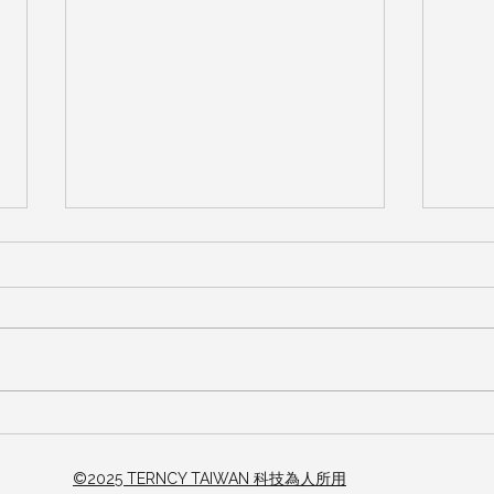
知更
知更開關與手機配對教學
（2.3.11(含)以下版本適用）
©2025 TERNCY TAIWAN 科技為人所用