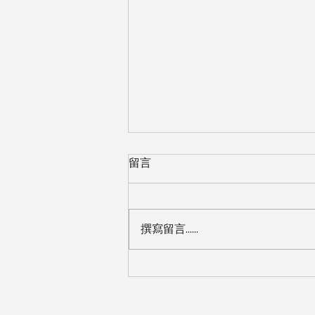
Apple HomeKit 入門完整指
留言
南：從零開始打造智慧家庭
想像一下：回到家門口，門鎖自動
辨識你的手機並開鎖；走進客廳，
撰寫留言......
燈光自動亮起調整到舒適的暖色
調；對著 iPhone 說聲「嘿 Siri，
晚安」，全屋的燈光、窗簾就會自
動關閉。這不是科幻電影的場景，
而是 Apple HomeKit 智慧家庭能