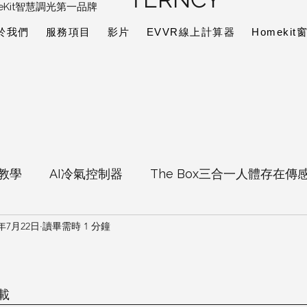
eKit智慧調光第一品牌
於我們
服務項目
影片
EVVR線上計算器
Homeki
定教學
AI冷氣控制器
The Box三合一人體存在傳
1年7月22日
讀畢需時 1 分鐘
omekit智慧窗簾
Sensibo Air常見問題專區
istant
載