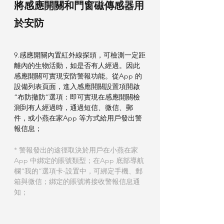
將感應開關和門窗磁傳感器用
於安防
9.感應開關內置紅外線探頭，可檢測一定距
離內的生物活動，如是否有人經過。因此
感應開關可實現安防警報功能。從App 的
設備列表頁面，進入感應開關設置項開啟
“布防撤防”選項：即可實現在感應開關檢
測到有人經過時，通過短信、微信、郵
件，或小燕在家App 等方式給用戶發出警
報信息；
* 警報發出的途徑取決於用戶在小燕在家
App 中綁定的賬號類型；在App 底部導航
欄“我的”選項卡-設置中，可綁定手機、郵
箱與微信；綁定的賬號將接收警報信息通
知；