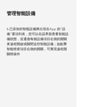
管理智能設備
6.已添加的智能設備將出現在App 的“設
備”選項列表，您可以在該界面查看智能設
備狀態，並通過每個設備項目右側的開關
來遠程開啟或關閉這些智能設備；如點擊
智能燈座項目右側的開關，可實現遠程開
關燈操作