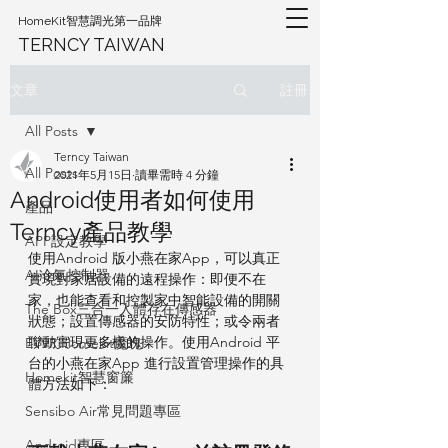
HomeKit智慧調光第一品牌
TERNCY TAIWAN
註冊
文章
All Posts
Terncy Taiwan
All Posts
2021年5月15日
讀畢需時 4 分鐘
Android使用者如何使用
產品
Terncy產品教學
APP設定教學
使用Android 版小燕在家App，可以真正
AI冷氣控制器
實現對家居設備的遠程操作：即便不在
家，也能查看和控製家中智能設備的開關
The Box三合一人體存在傳感器
狀態；設置傳感器的安防特性；或令兩者
聯動實現更多樣的操作。使用Android 平
EVVR Homekit魔塊
台的小燕在家App 進行設置管理操作的具
Homekit智慧窗簾
體方法如下：
Sensibo Air常見問題專區
Android專區