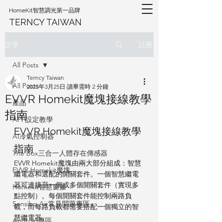
HomeKit智慧調光第一品牌
TERNCY TAIWAN
註冊
文章
All Posts
Terncy Taiwan
All Posts
2025年3月25日
讀畢需時 2 分鐘
EVVR Homekit魔塊接線教學
產品
指南
APP設定教學
EVVR Homekit魔塊接線教學
AI冷氣控制器
指南
The Box三合一人體存在傳感器
EVVR Homekit魔塊由兩大部分組成：智慧
EVVR Homekit魔塊
繼電器和選配的開關套件。一個智慧繼電
器可連接至一個或多個開關套件（實現多
Homekit智慧窗簾
點控制）。每個開關套件能控制兩路負
Sensibo Air常見問題專區
載，而每路負載都需要搭配一個獨立的智
慧繼電器。
Android專區