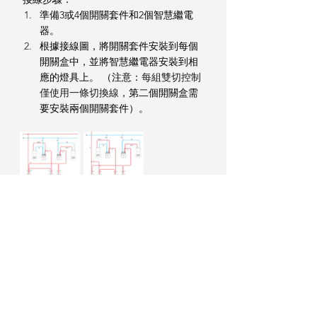
準備3或4個開關套件和2個智慧繼電
器。
根據接線圖，將開關套件安裝到每個
開關盒中，並將智慧繼電器安裝到相
應的燈具上。 （注意：
每組雙切控制
僅使用一條切換線
，第二個開關盒需
要安裝兩個開關套件）。
雙路多點控制
雙路多點控制是指在不同位置安裝多組雙
切開關，每組開關可各自控制一盞燈。
接線步驟：
依照接線圖準備多個開關套件和1個智
慧繼電器