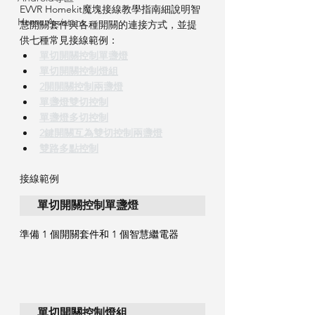
EVVR Homekit魔塊接線教學指南細說明智
Home Assistant
慧開關套件與各種開關的連接方式，並提
供七種常見接線範例：
單切開關控制單盞燈
單切開關控制燈組
2開開關控制兩盞燈
單盞燈雙切控制
單盞燈多切控制
2鍵開關互為雙切控制兩盞燈
雙路多點控制
接線範例
單切開關控制單盞燈
準備 1 個開關套件和 1 個智慧繼電器
單切開關控制燈組