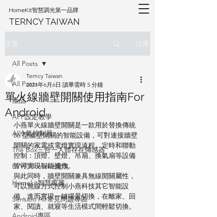
HomeKit智慧調光第一品牌
TERNCY TAIWAN
註冊
文章
All Posts
Terncy Taiwan
All Posts
2021年6月6日
讀畢需時 5 分鐘
單火線牆壁開關使用指南For
產品
Android
APP設定教學
小燕單火線牆壁開關是一款用於替換傳統
AI冷氣控制器
86 型牆壁開關的智能設備，可對連接牆壁
開關的家電或電燈實現遠程、定時和聯動
The Box三合一人體存在傳感器
控制：頂燈、壁燈、吊扇、換氣扇等設備
皆可實現智能操作。
EVVR Homekit魔塊
與此同時，牆壁開關兼具無線開關屬性，
Homekit智慧窗簾
可以無線方式控制小燕科技其它智能設
備，進而實現一鍵場景切換，在離家、回
Sensibo Air常見問題專區
家、閱讀、就寢等生活模式間輕鬆切換。
Android專區