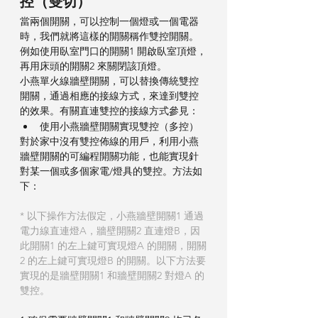
控（雙切）
當兩個開關，可以控制一個燈或一個電器
時，我們就將這樣的開關稱作雙控開關。
例如使用臥室門口的開關1 開啟臥室頂燈，
再用床頭的開關2 來關閉該頂燈。
小燕單火線牆壁開關，可以替換傳統雙控
開關，通過相應的接線方式，來達到雙控
的效果。有關直連雙控的接線方式參見：
使用小燕牆壁開關實現雙控（多控）
對於家中沒有雙控佈線的用戶，利用小燕
牆壁開關的可編程開關功能，也能實現針
對某一個或多個家電/燈具的雙控。方法如
下：
* 以下操作方法假定，小燕牆壁開關1 通過
電力線直連燈A，牆壁開關2 直連燈B，因
此開關1 的左上鍵可實現燈A 的開關，開關
2 的左上鍵可實現燈B 的開關。以下方法要
實現的是牆壁開關1 和牆壁開關2 對燈A 的
雙控。