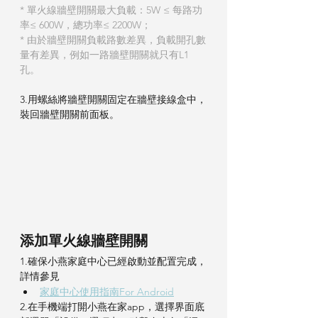
* 單火線牆壁開關最大負載：5W ≤ 每路功
率≤ 600W，總功率≤ 2200W；
* 由於牆壁開關負載路數差異，負載開孔數
量有差異，例如一路牆壁開關就只有L1 
孔。
3.用螺絲將牆壁開關固定在牆壁接線盒中，
裝回牆壁開關前面板。
添加單火線牆壁開關
1.確保小燕家庭中心已經啟動並配置完成，
詳情參見
家庭中心使用指南For Android
2.在手機端打開小燕在家app，選擇界面底