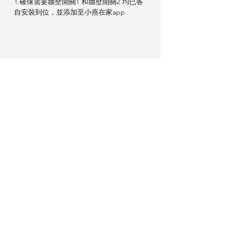
1.確保需要牆壁開關1 和牆壁開關2 均已各
自安裝到位，並添加至小燕在家app