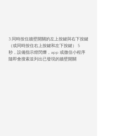
3.同時按住牆壁開關的左上按鍵與右下按鍵
（或同時按住右上按鍵和左下按鍵） 5 
秒，設備指示燈閃爍，app 或微信小程序
隨即會搜索並列出已發現的牆壁開關