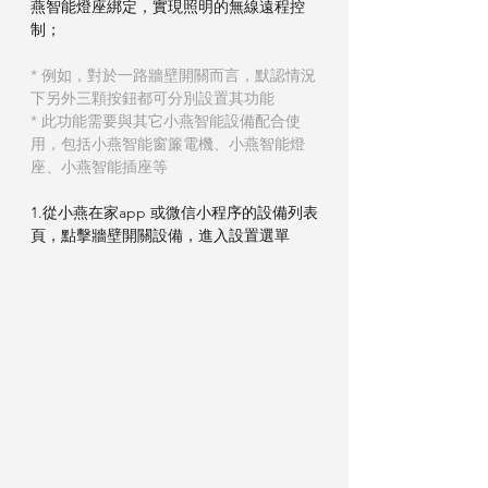
燕智能燈座綁定，實現照明的無線遠程控
制；
* 例如，對於一路牆壁開關而言，默認情況
下另外三顆按鈕都可分別設置其功能
* 此功能需要與其它小燕智能設備配合使
用，包括小燕智能窗簾電機、小燕智能燈
座、小燕智能插座等
1.從小燕在家app 或微信小程序的設備列表
頁，點擊牆壁開關設備，進入設置選單