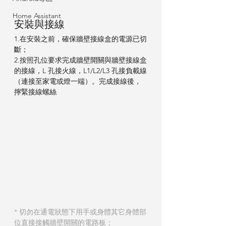
Home Assistant
安裝與接線
1.在安裝之前，確保牆壁接線盒的電源已切
斷；
2.按照孔位要求完成牆壁開關與牆壁接線盒
的接線，L 孔接火線，L1/L2/L3 孔接負載線
（連接至家電或燈一端）。完成接線後，
擰緊接線螺絲
* 切勿在通電狀態下用手或身體其它身體部​​
位直接接觸牆壁開關的電路板；