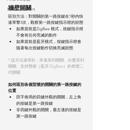
牆壁開關
Home Assistant
區別方法：對開關的第一路按鍵在1秒內快
速單擊3次，觀察第一路按鍵指示燈的狀態
如果當前是ZigBee 模式，按鍵指示燈
不會有任何亮滅的動作
如果當前是藍牙模式，按鍵指示燈會
隨著每次按鍵動作切換亮滅狀態
* 該方法適用於：朱雀系列開關、白鷺系列
開關、支持雙模（藍牙/ZigBee）的青鸞二
代開關
如何區別各個型號的開關的第一路按鍵的
位置
田字佈局的四健外觀的開關，左上角
的按鍵是第一路按鍵
非四鍵外觀的開關，最左邊的按鍵是
第一路按鍵