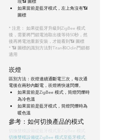
現📶 圖標
如果當前是藍牙模式，左上角沒有📶 
圖標
* 注意： 如果從藍牙升級到ZigBee 模式
後，需要將門鎖電池取出後等待50秒，然
後再將電池重新安裝，才能看到📶 圖標
* 📶 圖標的識別方法對Titan和Odin門鎖都
適用
崁燈
區別方法：崁燈連續通斷電三次，每次通
電後在兩秒內斷電，崁燈將快速閃爍。
如果當前是ZigBee 模式，筒燈閃爍時
為冷色溫
如果當前是藍牙模式，筒燈閃爍時為
暖色溫
參考：如何切換產品的模式
切換雙模設備從藍牙模式至ZigBee 模式
切換雙模設備從ZigBee 模式至藍牙模式