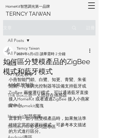
HomeKit智慧調光第一品牌
TERNCY TAIWAN
註冊
文章
All Posts
Terncy Taiwan
All Posts
2021年6月6日
讀畢需時 2 分鐘
如何區分雙模產品的ZigBee
產品
模式和藍牙模式
APP設定教學
小燕智能門鎖、白鷺、知更、青鸞、朱雀
AI冷氣控制器
開關、孔雀調光控制器等設備支持藍牙或
ZigBee 兩種運行模式，可以通過藍牙直接
The Box三合一人體存在傳感器
接入HomeKit 或者通過ZigBee 接入小燕家
庭中心。
EVVR Homekit魔塊
Homekit智慧窗簾
當拿到一款小燕雙模產品時，如果無法準
確確定當前的運行模式，可參考本文描述
Sensibo Air常見問題專區
的方式進行區分。
Android專區